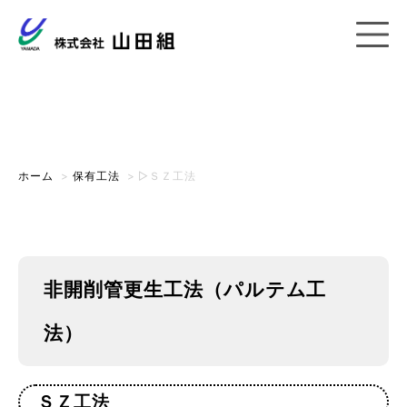
保有工法
ホーム
>
保有工法
>
▷ＳＺ工法
非開削管更生工法（パルテム工
法）
ＳＺ工法