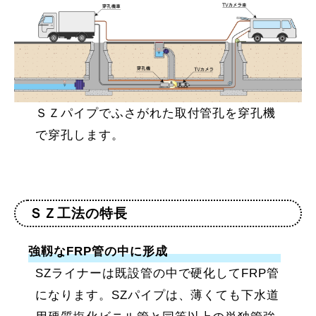
ＳＺパイプでふさがれた取付管孔を穿孔機
で穿孔します。
ＳＺ工法の特長
強靱なFRP管の中に形成
SZライナーは既設管の中で硬化してFRP管
になります。SZパイプは、薄くても下水道